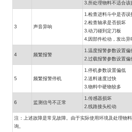
3.所处理物料不适合该
1.检查进料斗中是否
2.检查轴承是否损坏
3
声音异响
3.动刀碰到定刀板
4.因部件松动，发出异
1.温度报警参数设置偏
4
频繁报警
2.过载报警参数设置偏
1.停机参数设置偏低
5
频繁报警停机
2.送料速度过快
3.物料中硬物较多
1.传感器损坏
6
监测信号不正常
2.线路接头松动
注：上述故障是常见故障。由于实际使用环境及处理物料
询。