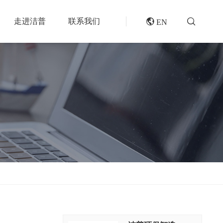
走进洁普
联系我们
 EN
成套机组
专题报道
分选分离设备
封闭式破碎系统
风电叶片回收处理方案及核心设备
风选机
废轮胎热解系统
垃圾衍生燃料RDF/SRF生产线系统
滚筒筛
橡胶破胶机组
再生资源绿色分拣中心的建设规划和设备选择
磁选机
水泥窑协同处置固废预处理系统
涡电流分选机
废旧纺织品做替代燃料的设备和工艺选择
脉冲除尘器
生物质燃料预破碎生产线系统
轮胎抽丝机