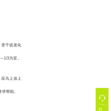
、变干或老化
1/3为宜。
，应马上涂上
寻求帮助。
1