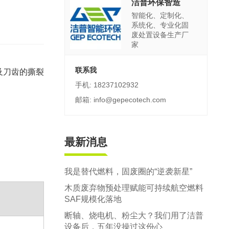
郑州市中原区生活垃圾分拣中心项目
洁普环保智造
智能化、定制化、
建筑,装修,大件垃圾三位一体联合处置
系统化、专业化固
废处置设备生产厂
家
联系我
及刀齿的撕裂
手机: 18237102932
邮箱: info@gepecotech.com
最新消息
我是替代燃料，固废圈的“逆袭新星”
木质废弃物预处理赋能可持续航空燃料
SAF规模化落地
断轴、烧电机、粉尘大？我们用了洁普
设备后，五年没操过这份心