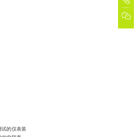

测试的仪表装