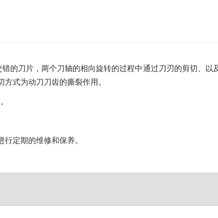
？
沙发床垫
广东移动式建筑垃圾处理项目
棒
新疆危废油泥塑料袋破碎处置项目
有交错的刀片，两个刀轴的相向旋转的过程中通过刀刃的剪切、以
切方式为动刀刀齿的撕裂作用。
落。
进行定期的维修和保养。