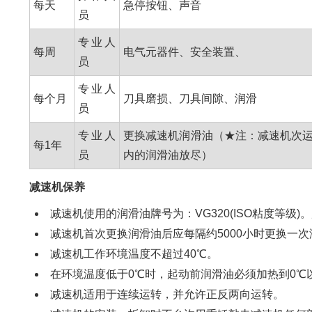
每天
急停按钮、声音
员
专业人
每周
电气元器件、安全装置、
员
专业人
每个月
刀具磨损、刀具间隙、润滑
员
专业人
更换减速机润滑油（★注：减速机次运
每1年
员
内的润滑油放尽）
减速机保养
减速机使用的润滑油牌号为：VG320(ISO粘度等级
减速机首次更换润滑油后应每隔约5000小时更换一
减速机工作环境温度不超过40℃。
在环境温度低于0℃时，起动前润滑油必须加热到0℃
减速机适用于连续运转，并允许正反两向运转。