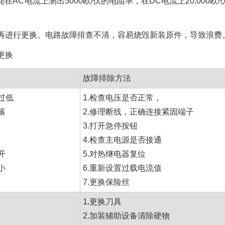
AC电流上测出5000欧/伏的电阻率，在DC电流上20,000欧
再进行更换。电路故障排查不清，容易烧毁新装原件，导致浪费
更换
故障排除方法
过低
1.检查电压是否正常，
落
2.修理断线，正确连接紧固端子
3.打开急停按钮
4.检查主电源是否接通
开
5.对热继电器复位
小
6.重新设置过载电流值
7.更换保险丝
1.更换刀具
2.加装辅助设备清除硬物