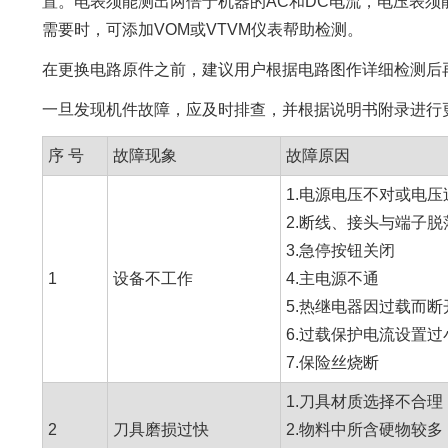
置。电表须能测出两倍于机器的AC和DC电流，电压表须能在
需要时，可添加VOM或VTVM仪表帮助检测。
在更换电路原件之前，建议用户根据电路图作详细检测后
一旦发现机件故障，应及时排查，并根据说明书附录进行
序 号
故障现象
故障原因
1.电源电压不对或电压
2.断线、接头与端子脱
3.急停按钮关闭
1
设备不工作
4.主电源不通
5.热继电器因过载而断
6.过载保护电流设置过
7.保险丝烧断
1.刀具材质选择不合理
2
刀具磨损过快
2.物料中所含硬物较多