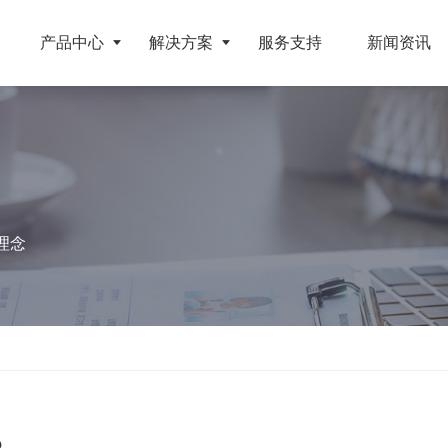
产品中心
解决方案
服务支持
新闻资讯
破碎设备
客户案例
挤压成型设备
电池
反击式破碎机
江苏地区年产10万吨废纺替代燃料生产线
RDF成型机
理念
旧电缆
颚式破碎机
北京某再生资源分拣中心项目
生物质颗粒机
属废料
圆锥破碎机
江西大件垃圾资源化处置项目
液压打包机
盘
立轴冲击式破碎机
浙江工业固废RDF燃料生产线
旧橡胶
重型锤式破碎机
山东生物质颗粒燃料技改项目
弃玻璃钢
移动式破碎站
浙江宁波环卫资源回收处置中心EPC项目