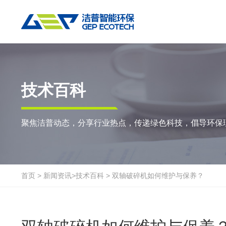
热门搜索:
垃圾撕碎机
RDF生产线
工业垃圾破碎机
撕碎设备
重点应用
粉碎设备
物料方案
技术百科
双轴撕碎机
RDF/SRF燃料制备系统
环锤式粉碎机
陈腐垃圾
废
聚焦洁普动态，分享行业热点，传递绿色科技，倡导环保
单轴撕碎机
大件垃圾资源化系统
鼓式粉碎机
风电叶片
废
四轴撕碎机
工业垃圾资源化系统
轮胎钢丝分离机
废纸
金
液压粗碎机
生物质资源化系统
通用型粉碎机
废桶
硬
首页
>
新闻资讯
>
技术百科
>
双轴破碎机如何维护与保养？
垃圾破袋机
生活垃圾资源化系统
报废汽车
废
移动式撕碎站
建筑装修垃圾资源化系统
废玻璃
废