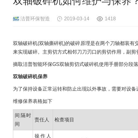
双轴破碎机如何维护与保养
危险废物资源化系统
废旧电路板
旧
废旧轮胎资源化系统
瓜秧/蔬菜秧
菌
洁普环保智造
2019-03-14
1418
双轴破碎机(双轴撕碎机)的破碎原理是在两个刀轴都装
来实现破碎。主剪切方式相邻刀刀刃口的剪切作用，副剪
摘取洁普智能环保GS双轴剪切式破碎机使用手册部分段
双轴破碎机保养
为了保持设备正常运转和防止出现以外事故，需要对设备
维修保养表格如下
间隔时
责任人
检查项目
间
操作人