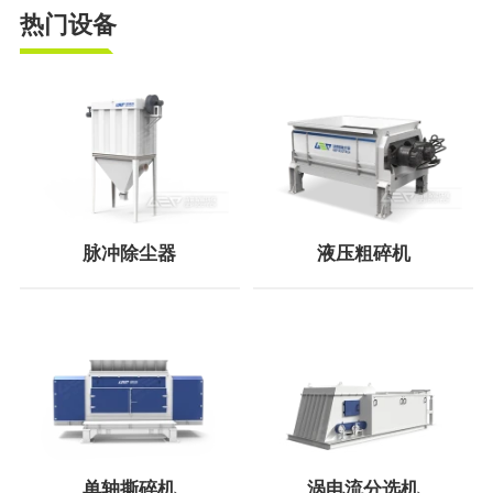
热门设备
脉冲除尘器
液压粗碎机
单轴撕碎机
涡电流分选机