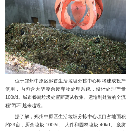
橡胶破胶机组
风选机
滚筒筛
磁选机
涡电流分选机
脉冲除尘器
轮胎抽丝机
位于郑州中原区起首生活垃圾分拣中心即将建成投产
使用，内包含大型餐余废弃物处理系统，设计处理产量
100t/d。城市餐厨垃圾处置距离从收集、运输到处置的全流
程“闭环”越来越近。
据了解，郑州中原区生活垃圾分拣中心项目占地面积
约23亩，厨余垃圾 100t/d、 大件和园林垃圾 40t/d、 废纺