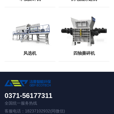
风选机
四轴撕碎机
0371-56177311
全国统一服务热线
客服电话：18237102932(同微信)