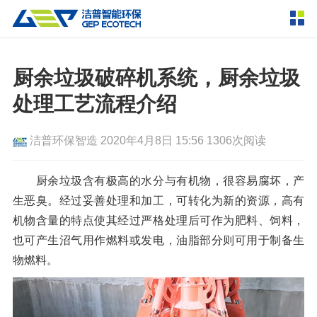
产品中心
撕碎设备
厨余垃圾破碎机系统，厨余垃圾
双轴撕碎机
单轴撕碎机
处理工艺流程介绍
解决方案
四轴撕碎机
液压粗碎机
洁普环保智造
2020年4月8日 15:56
1306次阅读
垃圾破袋机
移动式撕碎站
服务支持
粉碎设备
厨余垃圾含有极高的水分与有机物，很容易腐坏，产
新闻资讯
生恶臭。经过妥善处理和加工，可转化为新的资源，高有
环锤式粉碎机
鼓式粉碎机
破碎设备
机物含量的特点使其经过严格处理后可作为肥料、饲料，
轮胎钢丝分离机
通用型粉碎机
反击式破碎机
颚式破碎机
挤压成型设备
也可产生沼气用作燃料或发电，油脂部分则可用于制备生
走进洁普
物燃料。
圆锥破碎机
立轴冲击式破碎机
RDF成型机
生物质颗粒机
成套机组
联系我们
重型锤式破碎机
移动式破碎站
液压打包机
封闭式破碎系统
废轮胎热解系统
分选分离设备