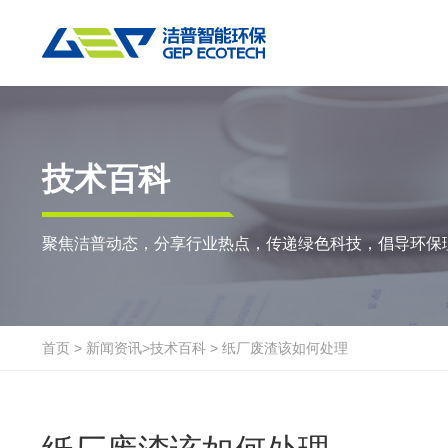
热门搜索:
垃圾撕碎机
RDF生产线
工业垃圾破碎机
撕碎设备
重点应用
粉碎设备
物料方案
技术百科
双轴撕碎机
RDF/SRF燃料制备系统
环锤式粉碎机
陈腐垃圾
废
聚焦洁普动态，分享行业热点，传递绿色科技，倡导环保
单轴撕碎机
大件垃圾资源化系统
鼓式粉碎机
风电叶片
废
四轴撕碎机
工业垃圾资源化系统
轮胎钢丝分离机
废纸
金
液压粗碎机
生物质资源化系统
通用型粉碎机
废桶
硬
首页
>
新闻资讯
>
技术百科
>
纸厂废渣该如何处理
垃圾破袋机
生活垃圾资源化系统
报废汽车
废
移动式撕碎站
建筑装修垃圾资源化系统
废玻璃
废