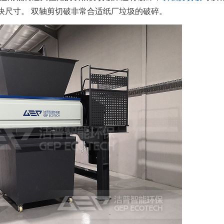
块尺寸。 双轴剪切破非常合适纸厂垃圾的破碎。