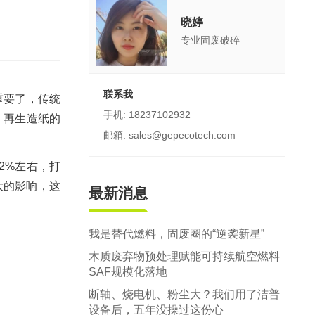
郑州市中原区生活垃圾分拣中心项目
晓婷
建筑,装修,大件垃圾三位一体联合处置
专业固废破碎
联系我
重要了，传统
手机: 18237102932
，再生造纸的
邮箱: sales@gepecotech.com
2%左右，打
大的影响，这
最新消息
我是替代燃料，固废圈的“逆袭新星”
木质废弃物预处理赋能可持续航空燃料
SAF规模化落地
断轴、烧电机、粉尘大？我们用了洁普
设备后，五年没操过这份心