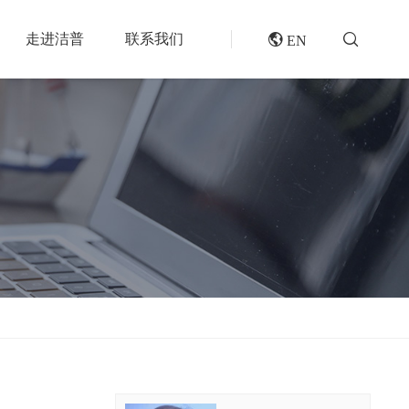
走进洁普
联系我们
 EN
成套机组
专题报道
分选分离设备
封闭式破碎系统
风电叶片回收处理方案及核心设备
风选机
废轮胎热解系统
垃圾衍生燃料RDF/SRF生产线系统
滚筒筛
橡胶破胶机组
再生资源绿色分拣中心的建设规划和设备选择
磁选机
水泥窑协同处置固废预处理系统
涡电流分选机
废旧纺织品做替代燃料的设备和工艺选择
脉冲除尘器
生物质燃料预破碎生产线系统
轮胎抽丝机