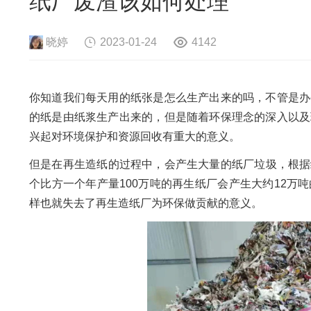
纸厂废渣该如何处理
危险废物资源化系统
废旧电路板
旧
废旧轮胎资源化系统
瓜秧/蔬菜秧
菌
晓婷
2023-01-24
4142
你知道我们每天用的纸张是怎么生产出来的吗，不管是办
的纸是由纸浆生产出来的，但是随着环保理念的深入以及
兴起对环境保护和资源回收有重大的意义。
但是在再生造纸的过程中，会产生大量的纸厂垃圾，根据
个比方一个年产量100万吨的再生纸厂会产生大约12
样也就失去了再生造纸厂为环保做贡献的意义。