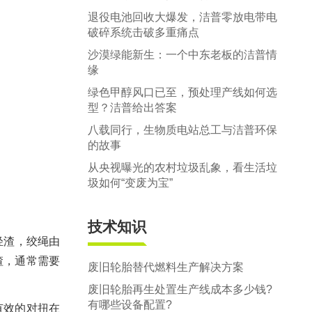
退役电池回收大爆发，洁普零放电带电
破碎系统击破多重痛点
沙漠绿能新生：一个中东老板的洁普情
缘
绿色甲醇风口已至，预处理产线如何选
型？洁普给出答案
八载同行，生物质电站总工与洁普环保
的故事
从央视曝光的农村垃圾乱象，看生活垃
圾如何“变废为宝”
技术知识
轻渣，绞绳由
渣，通常需要
废旧轮胎替代燃料生产解决方案
废旧轮胎再生处置生产线成本多少钱?
有哪些设备配置?
有效的对扭在