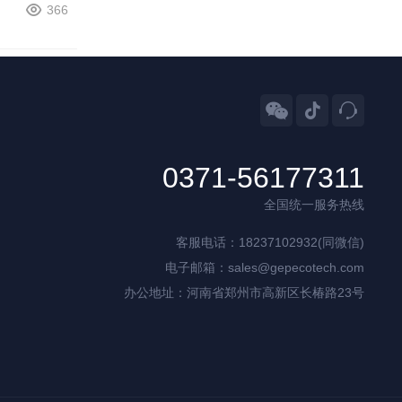
366



0371-56177311
全国统一服务热线
客服电话：18237102932(同微信)
电子邮箱：sales@gepecotech.com
办公地址：河南省郑州市高新区长椿路23号