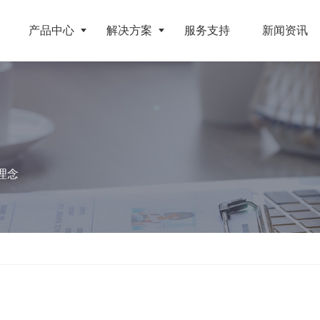
产品中心
解决方案
服务支持
新闻资讯
破碎设备
客户案例
挤压成型设备
电池
反击式破碎机
江苏地区年产10万吨废纺替代燃料生产线
RDF成型机
理念
旧电缆
颚式破碎机
北京某再生资源分拣中心项目
生物质颗粒机
属废料
圆锥破碎机
江西大件垃圾资源化处置项目
液压打包机
盘
立轴冲击式破碎机
浙江工业固废RDF燃料生产线
旧橡胶
重型锤式破碎机
山东生物质颗粒燃料技改项目
弃玻璃钢
移动式破碎站
浙江宁波环卫资源回收处置中心EPC项目