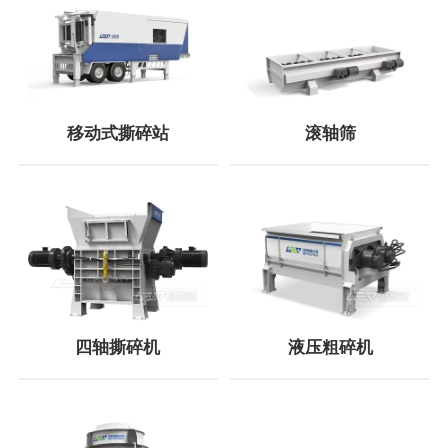
移动式撕碎站
滚轴筛
四轴撕碎机
液压粗碎机