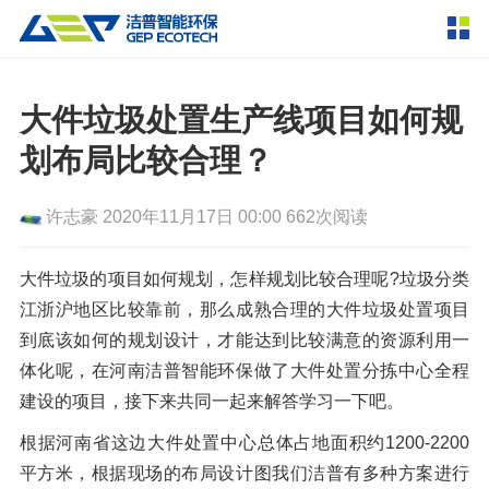
产品中心
撕碎设备
大件垃圾处置生产线项目如何规
双轴撕碎机
单轴撕碎机
划布局比较合理？
解决方案
四轴撕碎机
液压粗碎机
许志豪
2020年11月17日 00:00
662次阅读
垃圾破袋机
移动式撕碎站
服务支持
粉碎设备
大件垃圾的项目如何规划，怎样规划比较合理呢?垃圾分类
新闻资讯
江浙沪地区比较靠前，那么成熟合理的大件垃圾处置项目
环锤式粉碎机
鼓式粉碎机
破碎设备
到底该如何的规划设计，才能达到比较满意的资源利用一
轮胎钢丝分离机
通用型粉碎机
反击式破碎机
颚式破碎机
挤压成型设备
体化呢，在河南洁普智能环保做了大件处置分拣中心全程
走进洁普
建设的项目，接下来共同一起来解答学习一下吧。
圆锥破碎机
立轴冲击式破碎机
RDF成型机
生物质颗粒机
成套机组
联系我们
根据河南省这边大件处置中心总体占地面积约1200-2200
重型锤式破碎机
移动式破碎站
液压打包机
封闭式破碎系统
废轮胎热解系统
分选分离设备
平方米，根据现场的布局设计图我们洁普有多种方案进行