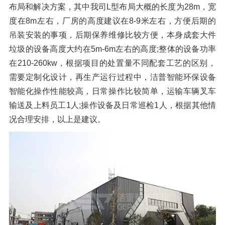
布局和解决方案，其中我司L型布局大概的长度为28m，宽
橡胶破胶机组
风选机
滚筒筛
度在8m左右，厂房的高度建议在8-9米左右，方便后期的
磁选机
涡电流分选机
吊装安装的事项，后期保养维修比较方便，本身成套大件
垃圾的设备高度大约在5m-6m左右的高度;整体的设备功率
脉冲除尘器
轮胎抽丝机
在210-260kw，根据项目的处置量不同配套工艺的区别，
需要定制化设计，再生产运行过程中，洁普智能环保设备
智能化操作性能较高，日常操作比较简单，运输车辆叉车
输送及上料员工1人;操作设备及日常巡检1人，根据其他情
况合理安排，以上是建议。